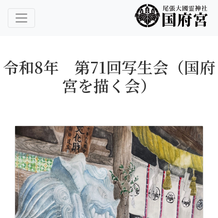
尾張大國霊神社 国府宮｜ご祈祷 はだか祭
尾張大國霊神社 国府宮
令和8年 第71回写生会（国府
宮を描く会）