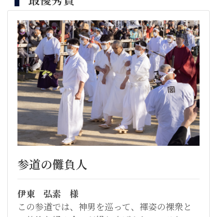
参道の儺負人
伊東 弘素 様
この参道では、神男を巡って、褌姿の裸衆と