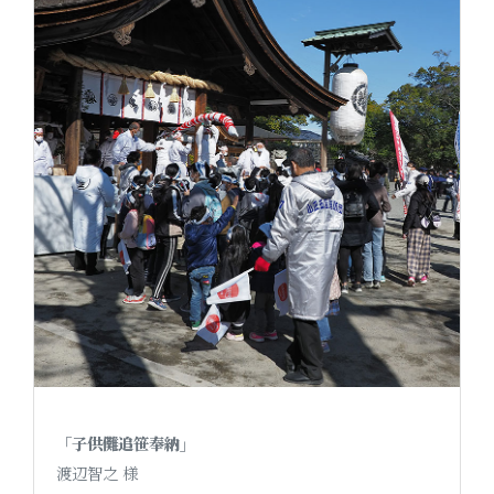
「子供儺追笹奉納」
渡辺智之 様