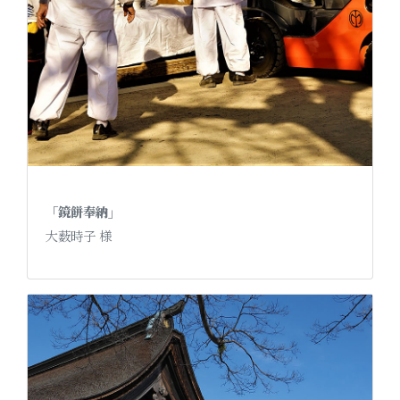
「鏡餅奉納」
大薮時子 様