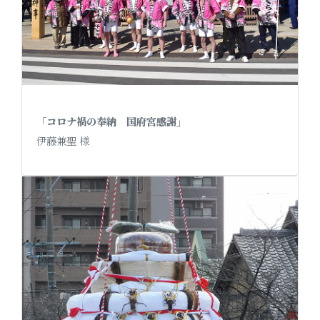
「コロナ禍の奉納 国府宮感謝」
伊藤兼聖 様