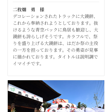
二枚畑 勇 様
デコレーションされたトラックに大鏡餅、
これから奉納されようとしております。抜
けるような青空バックに鳥居も歓迎し、大
鏡餅も誇らしげそうです。カラフルで、祭
りを盛り上げる大鏡餅は、はだか祭の主役
の一方を担っております。その勇姿が見事
に描かれております。タイトルは説明調で
イマイチです。