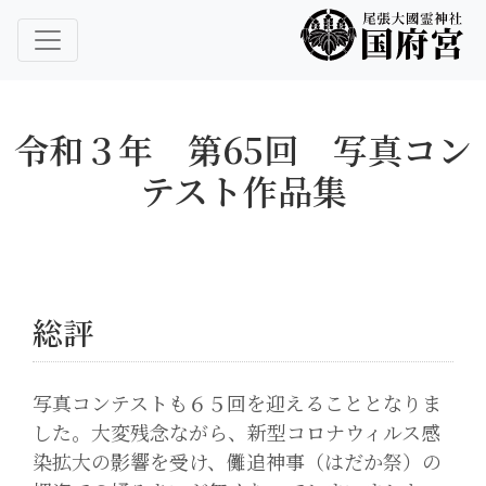
尾張大國霊神社 国府宮｜ご祈祷 はだか祭
尾張大國霊神社 国府宮
令和３年 第65回 写真コン
テスト作品集
総評
写真コンテストも６５回を迎えることとなりま
した。大変残念ながら、新型コロナウィルス感
染拡大の影響を受け、儺追神事（はだか祭）の