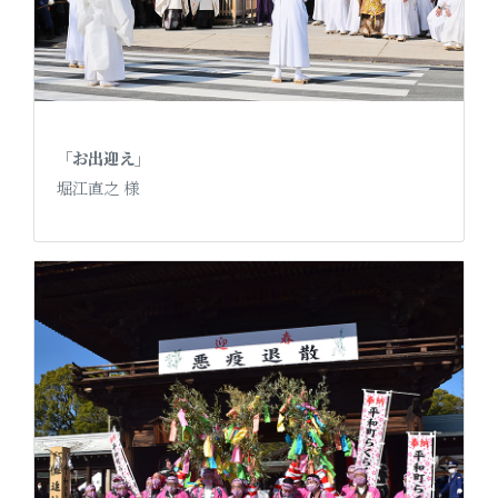
「お出迎え」
堀江直之 様