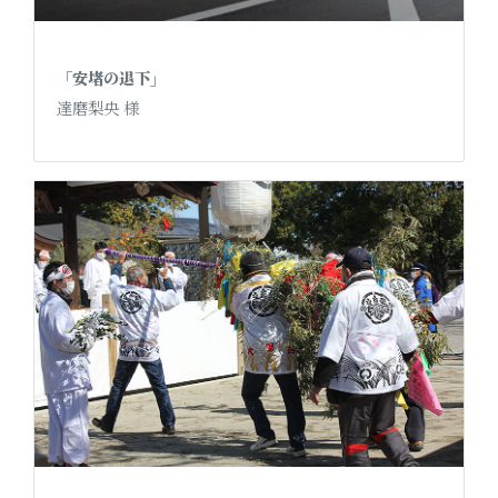
「安堵の退下」
達磨梨央 様