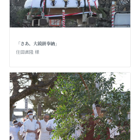
「さあ、大鏡餅奉納」
住田直隆 様