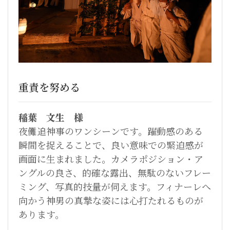
重責を努める
稲葉 文生 様
夜儺追神事のワンシーンです。躍動感のある
瞬間を捉えることで、良い意味での緊迫感が
画面に生まれました。カメラポジション・ア
ングルの良さ、的確な露出、無駄のないフレー
ミング、写真的技量が伺えます。フィナーレへ
向かう神男の真摯な姿には心打たれるものが
あります。