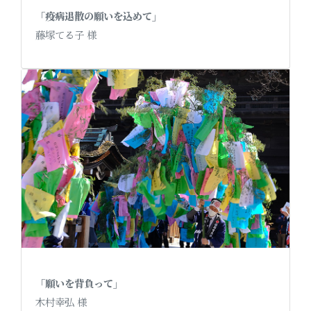
「疫病退散の願いを込めて」
藤塚てる子 様
「願いを背負って」
木村幸弘 様