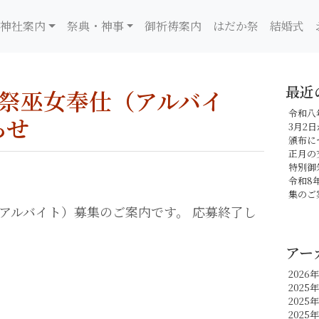
神社案内
祭典・神事
御祈祷案内
はだか祭
結婚式
最近
か祭巫女奉仕（アルバイ
令和八
らせ
3月2
頒布に
正月の
特別御
令和8
集のご
アルバイト）募集のご案内です。 応募終了し
アー
2026
2025年
2025
2025