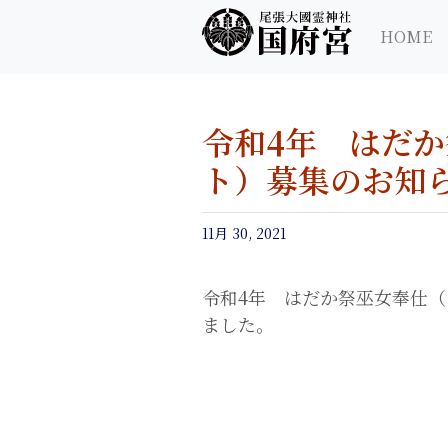
尾張大國霊神社 国府宮｜ご祈祷 はだか祭
尾張大國霊神社 国府宮
HOME
令和4年 はだ
ト）募集のお知
11月 30, 2021
令和4年 はだか祭巫女奉仕（
ました。