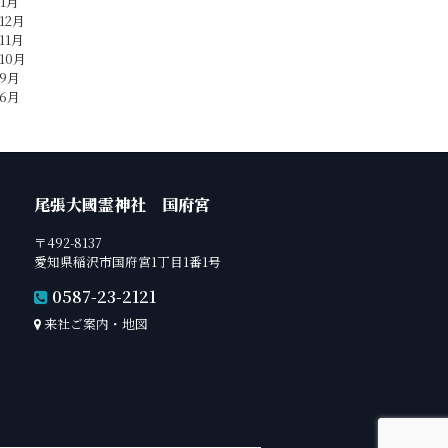
年1月
12月
11月
10月
年9月
年6月
尾張大國霊神社 国府宮
〒492-8137
愛知県稲沢市国府宮1丁目1番1号
0587-23-2121
来社ご案内・地図