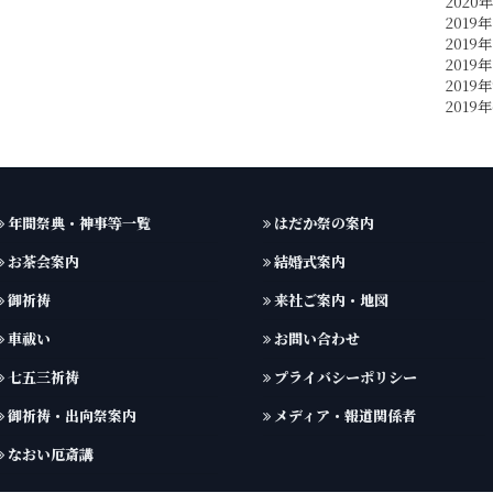
2020
2019年
2019年
2019年
2019
2019
年間祭典・神事等一覧
はだか祭の案内
お茶会案内
結婚式案内
御祈祷
来社ご案内・地図
車祓い
お問い合わせ
七五三祈祷
プライバシーポリシー
御祈祷・出向祭案内
メディア・報道関係者
なおい厄斎講