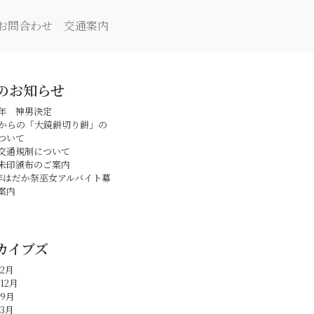
お問合わせ
交通案内
のお知らせ
年 神男決定
日からの「大鏡餅切り餅」の
ついて
交通規制について
朱印頒布のご案内
年はだか祭巫女アルバイト募
案内
カイブズ
年2月
12月
年9月
年3月