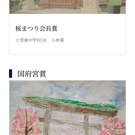
桜まつり会長賞
大里東中学校1年 小林華
国府宮賞