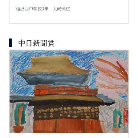
稲沢西中学校3年 大﨑璃桜
中日新聞賞