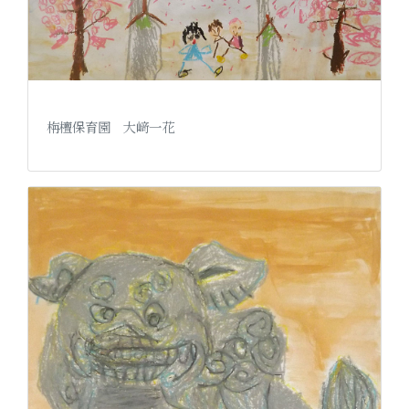
栴檀保育園 大﨑一花