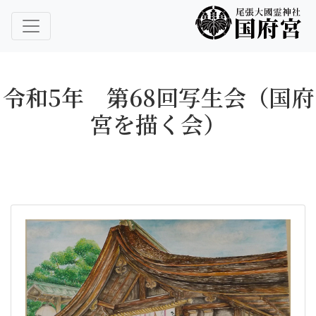
尾張大國霊神社 国府宮｜ご祈祷 はだか祭
尾張大國霊神社 国府宮
令和5年 第68回写生会（国府
宮を描く会）