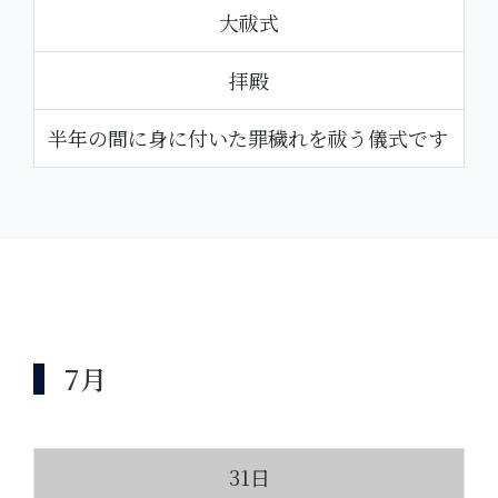
大祓式
拝殿
半年の間に身に付いた罪穢れを祓う儀式です
7月
31日