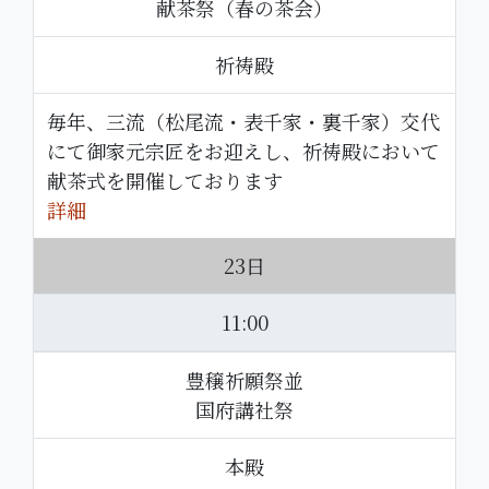
献茶祭（春の茶会）
祈祷殿
毎年、三流（松尾流・表千家・裏千家）交代
にて御家元宗匠をお迎えし、祈祷殿において
献茶式を開催しております
詳細
23日
11:00
豊穣祈願祭並
国府講社祭
本殿