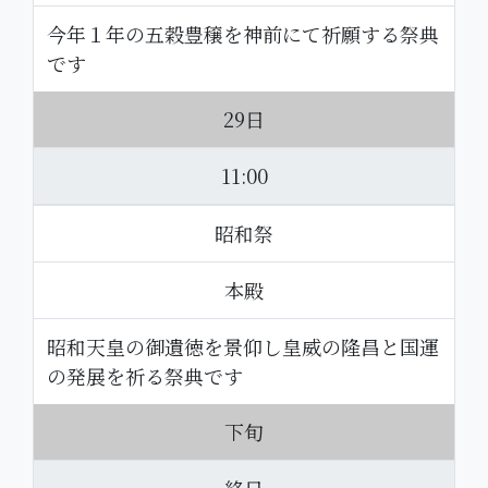
今年１年の五穀豊穣を神前にて祈願する祭典
です
29日
11:00
昭和祭
本殿
昭和天皇の御遺徳を景仰し皇威の隆昌と国運
の発展を祈る祭典です
下旬