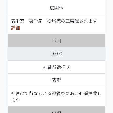
広間他
表千家 裏千家 松尾流の三席催されます
詳細
17日
10:00
神嘗祭遥拝式
祓所
神宮にて行なわれる神嘗祭にあわせ遥拝致し
ます
中旬