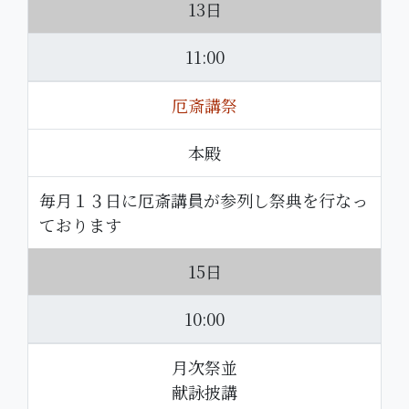
13日
11:00
厄斎講祭
本殿
毎月１３日に厄斎講員が参列し祭典を行なっ
ております
15日
10:00
月次祭並
献詠披講