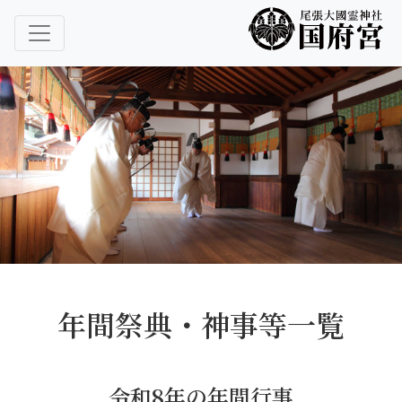
尾張大國霊神社 国府宮｜ご祈祷 はだか祭
尾張大國霊神社 国府宮
年間祭典・神事等一覧
令和8年の年間行事