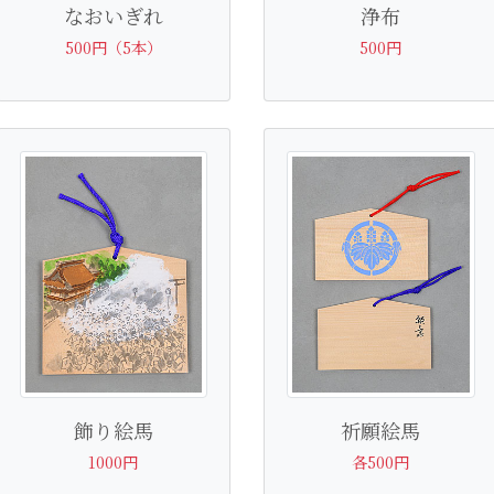
なおいぎれ
浄布
500円（5本）
500円
飾り絵馬
祈願絵馬
1000円
各500円