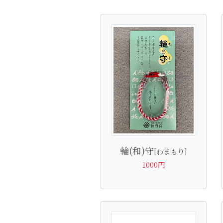
輪(和)守
[わまもり]
1000円