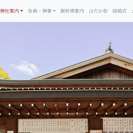
神社案内
祭典・神事
御祈祷案内
はだか祭
結婚式