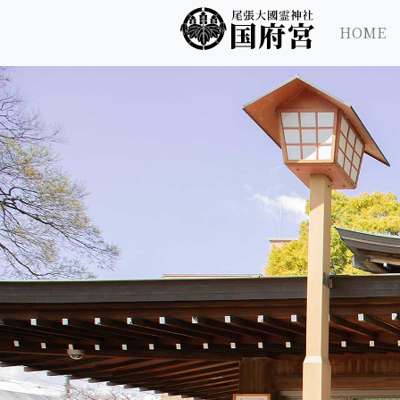
尾張大國霊神社 国府宮｜ご祈祷 はだか祭
尾張大國霊神社 国府宮
HOME