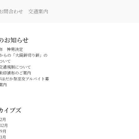
お問合わせ
交通案内
のお知らせ
年 神男決定
日からの「大鏡餅切り餅」の
ついて
交通規制について
朱印頒布のご案内
年はだか祭巫女アルバイト募
案内
カイブズ
年2月
12月
年9月
年3月