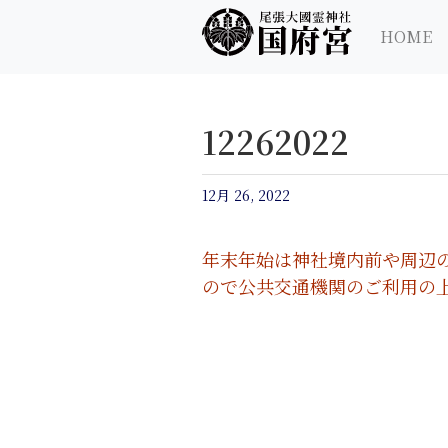
尾張大國霊神社 国府宮｜ご祈祷 はだか祭
尾張大國霊神社 国府宮
HOME
12262022
12月 26, 2022
年末年始は神社境内前や周辺
ので公共交通機関のご利用の