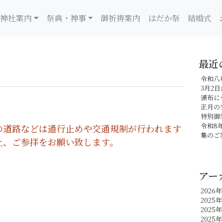
神社案内
祭典・神事
御祈祷案内
はだか祭
結婚式
最近
令和八
3月2
頒布に
正月の
特別御
令和8
の道路などは通行止めや交通規制が行われます
集のご
上、ご参拝をお願い致します。
アー
2026
2025年
2025
2025