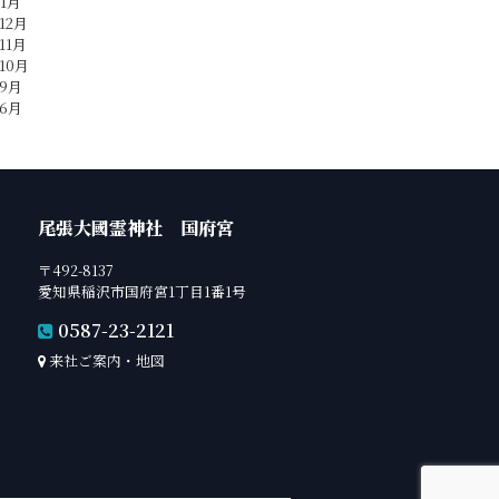
年1月
12月
11月
10月
年9月
年6月
尾張大國霊神社 国府宮
〒492-8137
愛知県稲沢市国府宮1丁目1番1号
0587-23-2121
来社ご案内・地図