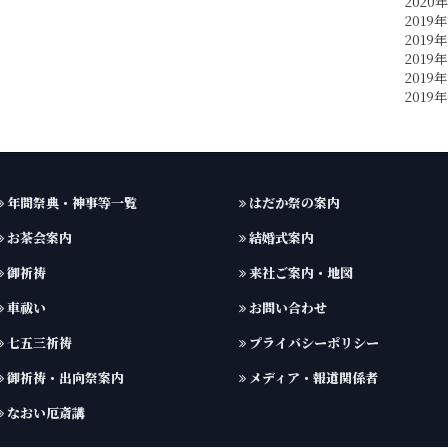
2020
2019年
2019年
2019年
2019
2019
年間祭典・神事等一覧
はだか祭の案内
お茶会案内
結婚式案内
御祈祷
来社ご案内・地図
車祓い
お問い合わせ
七五三祈祷
プライバシーポリシー
御祈祷・出向祭案内
メディア・報道関係者
なおい厄斎講