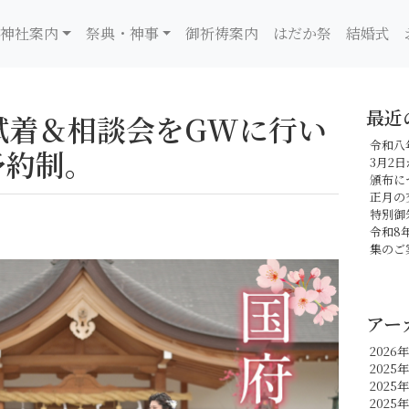
神社案内
祭典・神事
御祈祷案内
はだか祭
結婚式
最近
試着＆相談会をGWに行い
令和八
予約制。
3月2
頒布に
正月の
特別御
令和8
集のご
アー
2026
2025年
2025
2025