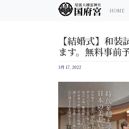
尾張大國霊神社 国府宮｜ご祈祷 はだか祭
尾張大國霊神社 国府宮
HOME
【結婚式】和装
ます。無料事前
3月 17, 2022