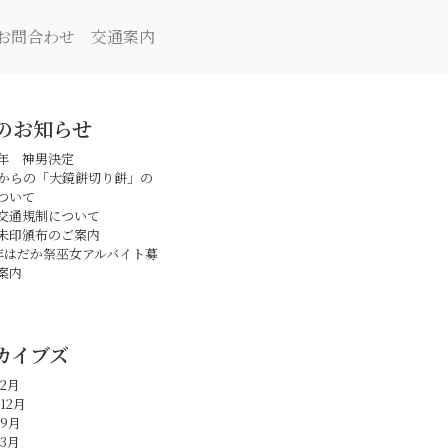
お問合わせ
交通案内
のお知らせ
年 神男決定
日からの「大鏡餅切り餅」の
ついて
交通規制について
朱印頒布のご案内
年はだか祭巫女アルバイト募
案内
カイブズ
年2月
12月
年9月
年3月