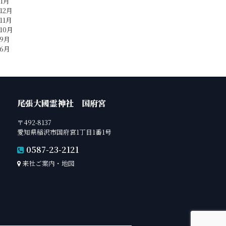
年1月
12月
11月
10月
年9月
年6月
尾張大國霊神社 国府宮
〒492-8137
愛知県稲沢市国府宮1丁目1番1号
0587-23-2121
来社ご案内・地図