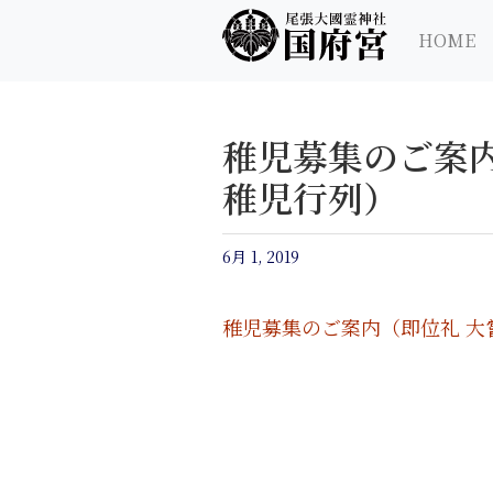
尾張大國霊神社 国府宮｜ご祈祷 はだか祭
尾張大國霊神社 国府宮
HOME
稚児募集のご案
稚児行列）
6月 1, 2019
稚児募集のご案内（即位礼 大