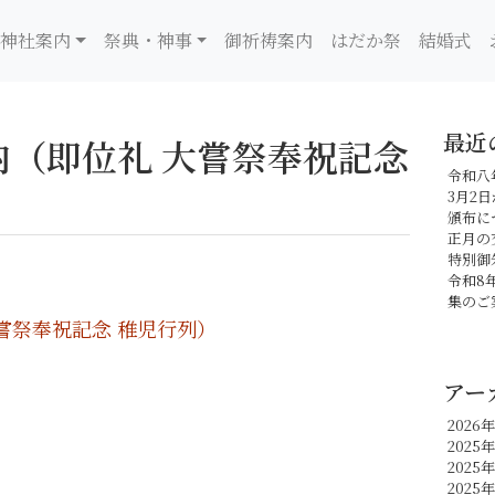
神社案内
祭典・神事
御祈祷案内
はだか祭
結婚式
最近
内（即位礼 大嘗祭奉祝記念
令和八
3月2
頒布に
正月の
特別御
令和8
集のご
嘗祭奉祝記念 稚児行列）
アー
2026
2025年
2025
2025