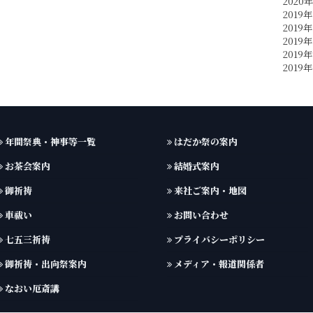
2020
2019年
2019年
2019年
2019
2019
年間祭典・神事等一覧
はだか祭の案内
お茶会案内
結婚式案内
御祈祷
来社ご案内・地図
車祓い
お問い合わせ
七五三祈祷
プライバシーポリシー
御祈祷・出向祭案内
メディア・報道関係者
なおい厄斎講