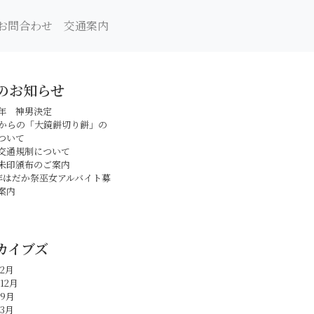
お問合わせ
交通案内
のお知らせ
年 神男決定
日からの「大鏡餅切り餅」の
ついて
交通規制について
朱印頒布のご案内
年はだか祭巫女アルバイト募
案内
カイブズ
年2月
12月
年9月
年3月